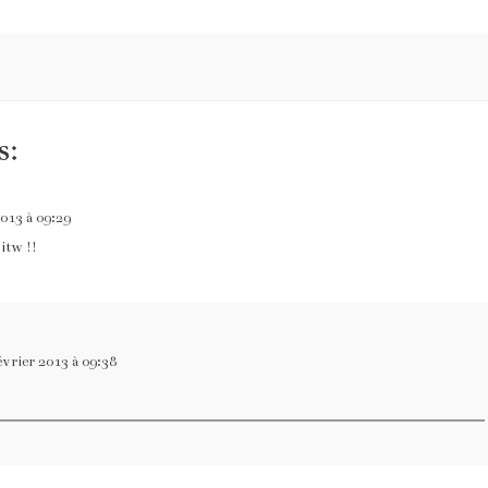
s:
2013 à 09:29
itw !!
évrier 2013 à 09:38