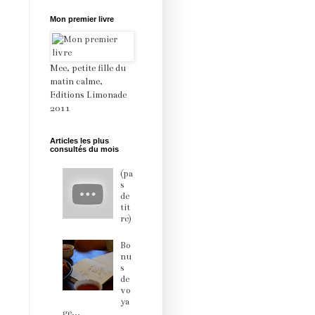
Mon premier livre
Mee, petite fille du
matin calme,
Editions Limonade
2011
Articles les plus
consultés du mois
(pa
s
de
tit
re)
Bo
nu
s
de
vo
ya
ge...