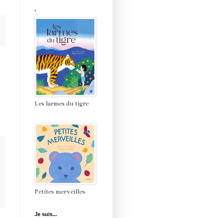
.
Les larmes du tigre
Petites merveilles
Je suis...