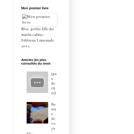
Mon premier livre
Mee, petite fille du
matin calme,
Editions Limonade
2011
Articles les plus
consultés du mois
(pa
s
de
tit
re)
Bo
nu
s
de
vo
ya
ge...