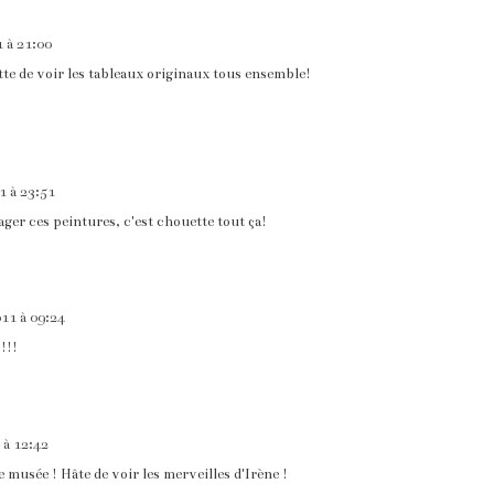
1 à 21:00
te de voir les tableaux originaux tous ensemble!
11 à 23:51
ager ces peintures, c'est chouette tout ça!
011 à 09:24
 !!!
 à 12:42
 musée ! Hâte de voir les merveilles d'Irène !