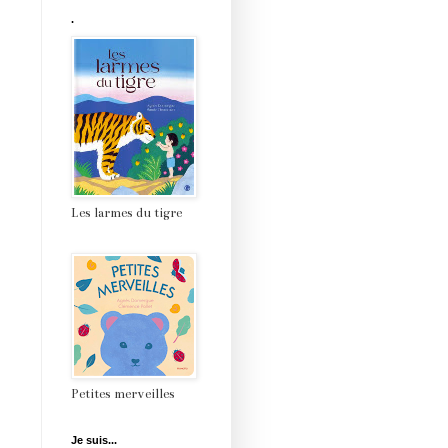
.
Les larmes du tigre
Petites merveilles
Je suis...