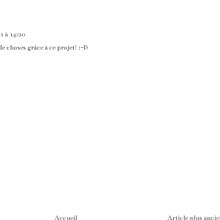
11 à 14:20
de choses grâce à ce projet! :-D
Accueil
Article plus anci